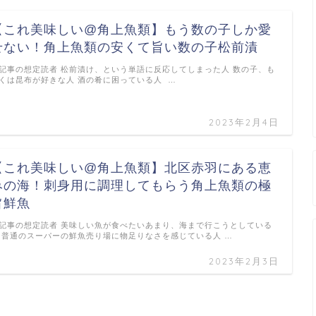
【これ美味しい@角上魚類】もう数の子しか愛
せない！角上魚類の安くて旨い数の子松前漬
記事の想定読者 松前漬け、という単語に反応してしまった人 数の子、も
くは昆布が好きな人 酒の肴に困っている人 …
2023年2月4日
【これ美味しい@角上魚類】北区赤羽にある恵
みの海！刺身用に調理してもらう角上魚類の極
旨鮮魚
記事の想定読者 美味しい魚が食べたいあまり、海まで行こうとしている
 普通のスーパーの鮮魚売り場に物足りなさを感じている人 …
2023年2月3日