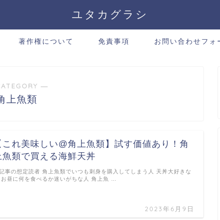
ユタカグラシ
著作権について
免責事項
お問い合わせフォ
CATEGORY ―
角上魚類
【これ美味しい@角上魚類】試す価値あり！角
上魚類で買える海鮮天丼
記事の想定読者 角上魚類でいつも刺身を購入してしまう人 天丼大好きな
 お昼に何を食べるか迷いがちな人 角上魚 …
2023年6月9日