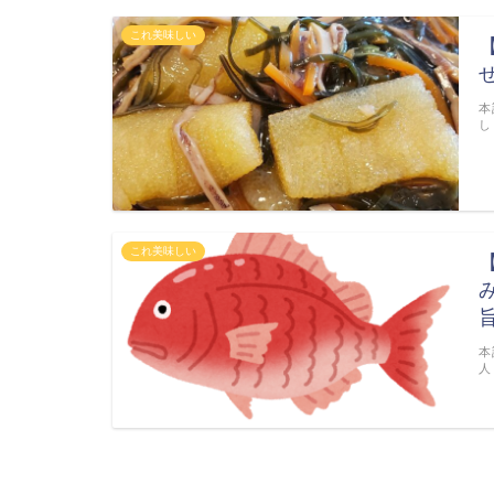
これ美味しい
本
し
これ美味しい
本
人