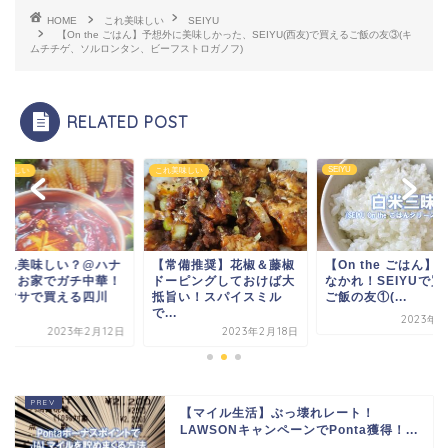
HOME
これ美味しい
SEIYU
【On the ごはん】予想外に美味しかった、SEIYU(西友)で買えるご飯の友③(キ
ムチチゲ、ソルロンタン、ビーフストロガノフ)
RELATED POST
SEIYU
美味しい
これ美味しい
これ美味しい？@ハナ
【常備推奨】花椒＆藤椒
【On the ごはん】
サ】お家でガチ中華！
ドーピングしておけば大
なかれ！SEIYUで買
ナマサで買える四川
抵旨い！スパイスミル
ご飯の友①(...
.
で...
2023年5
2023年2月12日
2023年2月18日
【マイル生活】ぶっ壊れレート！
LAWSONキャンペーンでPonta獲得！...