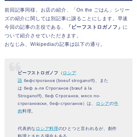
前回記事同様、お店の紹介、「On the ごはん」シリー
ズの紹介に関しては別記事に譲ることにします。早速
今回の記事の主役である、
「ビーフストロガノフ」
に
ついて紹介させていただきます。
おなじみ、Wikipediaの記事は以下の通り。
ビーフストロガノフ
（
ロシア
語
бефстроганов (boeuf stroganoff)、また
は беф а-ля Строганов (bœuf à la
Stroganoff), беф Строганов, мясо по-
строгановски, беф-строганов）は、
ロシア
の
牛
肉
料理。
代表的な
ロシア料理
のひとつと言われるが、創作
料理とされる場合もある。