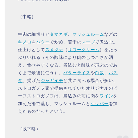
（中略）
牛肉の細切りと
タマネギ
、
マッシュルーム
などの
キノコ
を
バター
で炒め、若干の
スープ
で煮込む。
仕上げとして
スメタナ
（
サワークリーム
）をたっ
ぷりいれる（その酸味により肉のしつこさが消
え、食べやすくなる。煮込むと酸味が飛ぶのであ
くまで最後に使う）。
バターライス
や
白飯
、
パス
タ
、揚げた
ジャガイモ
と共に食べる場合が多い。
ストロガノフ家で提供されていたオリジナルのビ
ーフストロガノフは、煮込みの前に肉を
ワイン
を
加えた湯で蒸し、マッシュルームと
ケッパー
を加
えたものだったという。
（以下略）