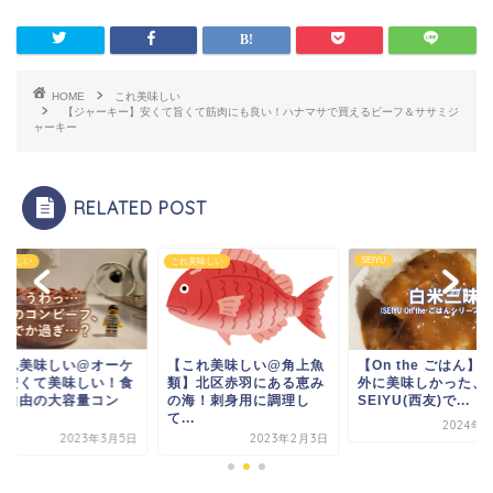
HOME
これ美味しい
【ジャーキー】安くて旨くて筋肉にも良い！ハナマサで買えるビーフ＆ササミジ
ャーキー
RELATED POST
SEIYU
美味しい
これ美味しい
これ美味しい@オーケ
【これ美味しい@角上魚
【On the ごはん】
】安くて美味しい！食
類】北区赤羽にある恵み
外に美味しかった、
方自由の大容量コン
の海！刺身用に調理し
SEIYU(西友)で...
.
て...
2024年1
2023年3月5日
2023年2月3日