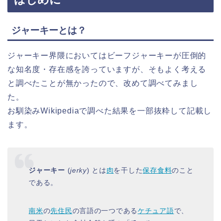
ジャーキーとは？
ジャーキー界隈においてはビーフジャーキーが圧倒的
な知名度・存在感を誇っていますが、そもよく考える
と調べたことが無かったので、改めて調べてみまし
た。
お馴染みWikipediaで調べた結果を一部抜粋して記載し
ます。
ジャーキー
(
jerky
) とは
肉
を干した
保存食料
のこと
である。
南米
の
先住民
の言語の一つである
ケチュア語
で、