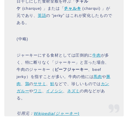
日干しにした食材全般を呼ぶ「
チャル
ケ
(charque) 」または「
チャルキ
(charqui) 」が
元であり、
英語
の “jerky” はこれが変化したもので
ある。
(中略)
ジャーキーにする食材としては圧倒的に
牛肉
が多
く、特に断りなく「ジャーキー」と言った場合、
牛肉のジャーキー（
ビーフジャーキー
、beef
jerky）を指すことが多い。牛肉の他には
馬肉
や
豚
肉
、
鶏
の
ササミ
、
鮭
などで、珍しいものでは
カン
ガルー
や
ワニ
、
イノシシ
、
ネズミ
の肉などがあ
る。
引用元：
Wikipedia(ジャーキー)